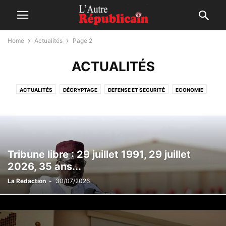
Home
Actualités
Page 2
ACTUALITÉS
ACTUALITÉS
DÉCRYPTAGE
DEFENSE ET SECURITÉ
ECONOMIE
ENQUÊTE
INTERNATIONALES
INTERVIEWS
OPINIONS
POLITIQUE
SANTÉ
SOCIÉTÉ
TRIBUNE LIBRE
VIDEO
Tribune libre : 29 juillet 1991, 29 juillet
2026, 35 ans...
La Redaction
-
30/07/2026