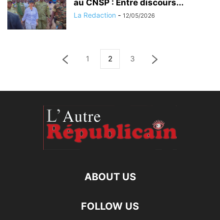
au CNSP : Entre discours...
La Redaction
-
12/05/2026
1
2
3
ABOUT US
FOLLOW US