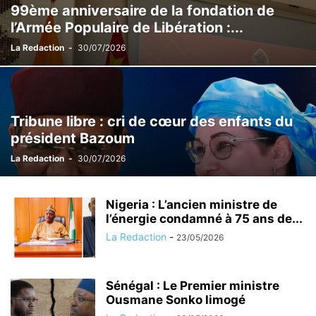
99ème anniversaire de la fondation de
l’Armée Populaire de Libération :...
La Redaction
-
30/07/2026
Tribune libre : cri de cœur des enfants du
président Bazoum
La Redaction
-
30/07/2026
Nigeria : L’ancien ministre de
l’énergie condamné à 75 ans de...
La Redaction
-
23/05/2026
Sénégal : Le Premier ministre
Ousmane Sonko limogé