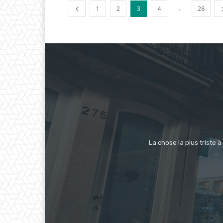
...
1
2
3
4
28
La chose la plus triste 