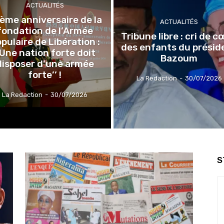
ACTUALITÉS
ème anniversaire de la
ACTUALITÉS
fondation de l’Armée
Tribune libre : cri de 
pulaire de Libération :
des enfants du présid
’Une nation forte doit
Bazoum
disposer d’une armée
forte’’ !
La Redaction
-
30/07/2026
La Redaction
-
30/07/2026
S