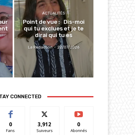
ACTUALITÉS
cœur
Point de vue : Dis-moi
ent
qui tu exclues et je te
dirai qui tu es
La Redaction
-
22/07/2026
TAY CONNECTED
0
3,912
0
Fans
Suiveurs
Abonnés