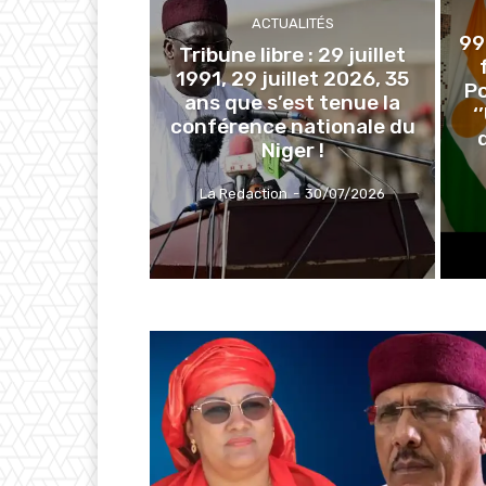
ACTUALITÉS
99
Tribune libre : 29 juillet
1991, 29 juillet 2026, 35
Po
ans que s’est tenue la
‘
conférence nationale du
Niger !
La Redaction
-
30/07/2026