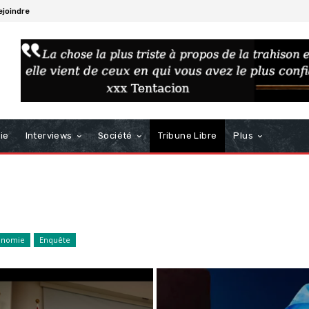
ejoindre
ie
Interviews
Société
Tribune Libre
Plus
onomie
Enquête