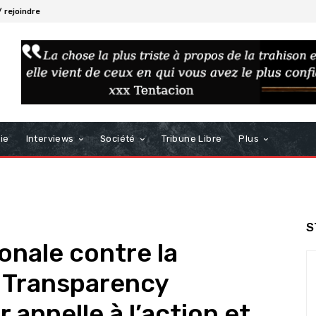
 rejoindre
ie
Interviews
Société
Tribune Libre
Plus
S
onale contre la
: Transparency
 appelle à l’action et