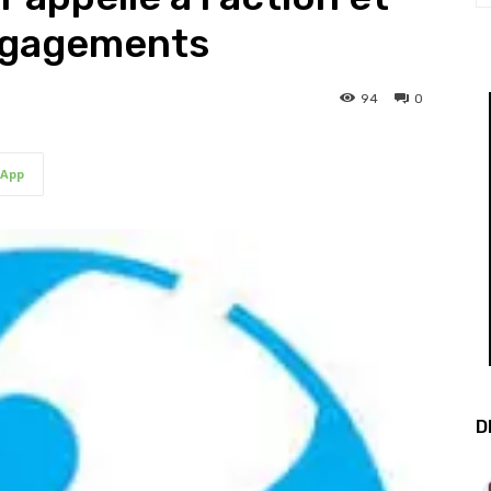
ngagements
94
0
App
D