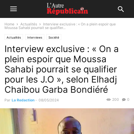
Home
Actualités
Interview exclusive : « On a plein espoir que
Moussa Sahabi pourrait se qualifier...
Actualités
Interviews
Société
Interview exclusive : « On a
plein espoir que Moussa
Sahabi pourrait se qualifier
pour les J.O », selon Elhadj
Chaibou Garba Bondiéré
200
0
Par
La Redaction
-
08/05/2024