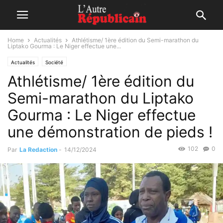
Home
Actualités
Athlétisme/ 1ère édition du Semi-marathon du
Liptako Gourma : Le Niger effectue une...
Actualités
Société
Athlétisme/ 1ère édition du
Semi-marathon du Liptako
Gourma : Le Niger effectue
une démonstration de pieds !
102
0
Par
La Redaction
-
14/12/2024