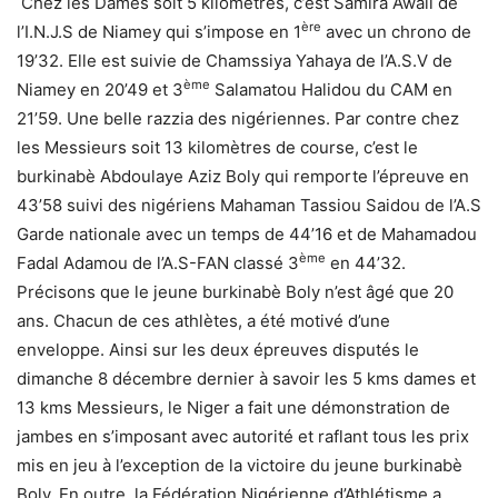
Chez les Dames soit 5 kilomètres, c’est Samira Awali de
ère
l’I.N.J.S de Niamey qui s’impose en 1
avec un chrono de
19’32. Elle est suivie de Chamssiya Yahaya de l’A.S.V de
ème
Niamey en 20’49 et 3
Salamatou Halidou du CAM en
21’59. Une belle razzia des nigériennes. Par contre chez
les Messieurs soit 13 kilomètres de course, c’est le
burkinabè Abdoulaye Aziz Boly qui remporte l’épreuve en
43’58 suivi des nigériens Mahaman Tassiou Saidou de l’A.S
Garde nationale avec un temps de 44’16 et de Mahamadou
ème
Fadal Adamou de l’A.S-FAN classé 3
en 44’32.
Précisons que le jeune burkinabè Boly n’est âgé que 20
ans. Chacun de ces athlètes, a été motivé d’une
enveloppe. Ainsi sur les deux épreuves disputés le
dimanche 8 décembre dernier à savoir les 5 kms dames et
13 kms Messieurs, le Niger a fait une démonstration de
jambes en s’imposant avec autorité et raflant tous les prix
mis en jeu à l’exception de la victoire du jeune burkinabè
Boly. En outre, la Fédération Nigérienne d’Athlétisme a