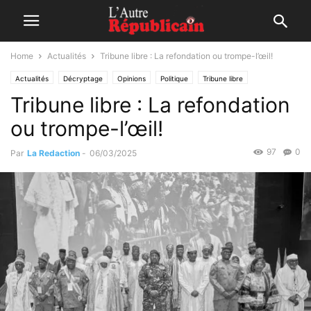
Home
Actualités
Tribune libre : La refondation ou trompe-l’œil!
Actualités
Décryptage
Opinions
Politique
Tribune libre
Tribune libre : La refondation
ou trompe-l’œil!
97
0
Par
La Redaction
-
06/03/2025