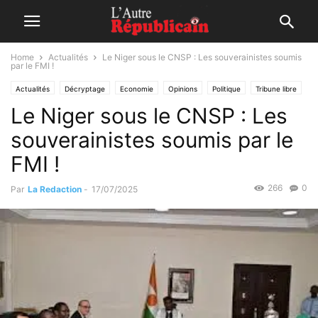
Home
Actualités
Le Niger sous le CNSP : Les souverainistes soumis
par le FMI !
Actualités
Décryptage
Economie
Opinions
Politique
Tribune libre
Le Niger sous le CNSP : Les
souverainistes soumis par le
FMI !
266
0
Par
La Redaction
-
17/07/2025