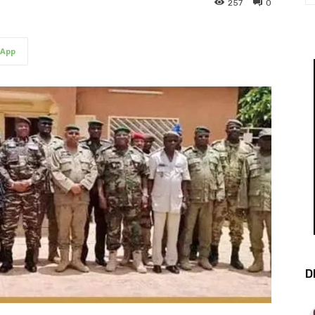
257
0
App
D