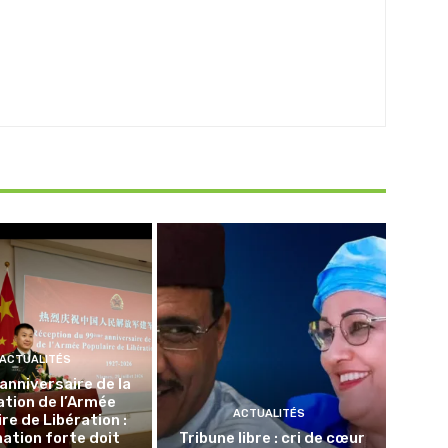
ACTUALITÉS
nniversaire de la
tion de l’Armée
ACTUALITÉS
re de Libération :
nation forte doit
Tribune libre : cri de cœur