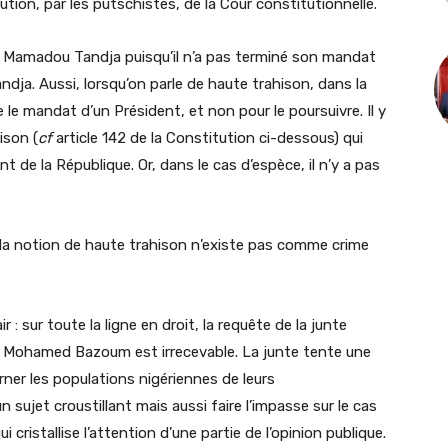
tion, par les putschistes, de la Cour constitutionnelle.
nt Mamadou Tandja puisqu’il n’a pas terminé son mandat
andja. Aussi, lorsqu’on parle de haute trahison, dans la
 le mandat d’un Président, et non pour le poursuivre. Il y
ison (
cf
article 142 de la Constitution ci-dessous) qui
 de la République. Or, dans le cas d’espèce, il n’y a pas
 la notion de haute trahison n’existe pas comme crime
: sur toute la ligne en droit, la requête de la junte
nt Mohamed Bazoum est irrecevable. La junte tente une
ner les populations nigériennes de leurs
sujet croustillant mais aussi faire l’impasse sur le cas
cristallise l’attention d’une partie de l’opinion publique.