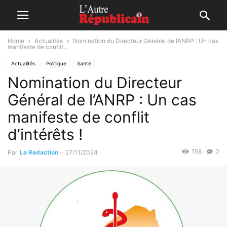
Home
Actualités
Nomination du Directeur Général de l’ANRP : Un cas
manifeste de conflit...
Actualités
Politique
Santé
Nomination du Directeur
Général de l’ANRP : Un cas
manifeste de conflit
d’intérêts !
158
0
Par
La Redaction
-
27/11/2024