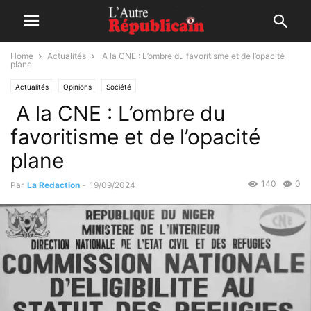
Home
Actualités
A la CNE : L’ombre du favoritisme et de l’opacité
plane
Actualités
Opinions
Société
A la CNE : L’ombre du
favoritisme et de l’opacité
plane
140
0
Par
La Redaction
-
19/09/2024