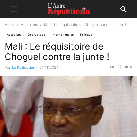
Home
Actualités
Mali : Le réquisitoire de Choguel contre la junte !
Actualités
Décryptage
Internationales
Politique
Mali : Le réquisitoire de
Choguel contre la junte !
112
0
Par
La Redaction
-
21/11/2024