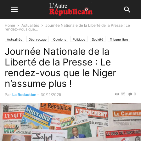
Home
Actualités
Journée Nationale de la Liberté de la Presse : Le
rendez-vous que...
Actualités
Décryptage
Opinions
Politique
Société
Tribune libre
Journée Nationale de la
Liberté de la Presse : Le
rendez-vous que le Niger
n’assume plus !
95
0
Par
La Redaction
-
30/11/2025